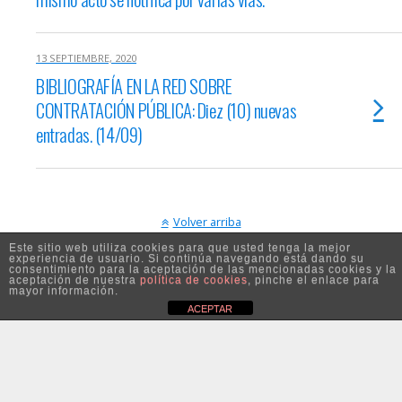
13 SEPTIEMBRE, 2020
BIBLIOGRAFÍA EN LA RED SOBRE
CONTRATACIÓN PÚBLICA: Diez (10) nuevas
entradas. (14/09)
Volver arriba
Este sitio web utiliza cookies para que usted tenga la mejor
experiencia de usuario. Si continúa navegando está dando su
Móvil
Escritorio
consentimiento para la aceptación de las mencionadas cookies y la
aceptación de nuestra
política de cookies
, pinche el enlace para
mayor información.
ACEPTAR