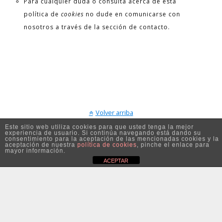
Para cualquier duda o consulta acerca de esta
política de
cookies
no dude en comunicarse con
nosotros a través de la sección de contacto.
Volver arriba
Este sitio web utiliza cookies para que usted tenga la mejor
experiencia de usuario. Si continúa navegando está dando su
Móvil
Escritorio
consentimiento para la aceptación de las mencionadas cookies y la
aceptación de nuestra
política de cookies
, pinche el enlace para
mayor información.
ACEPTAR