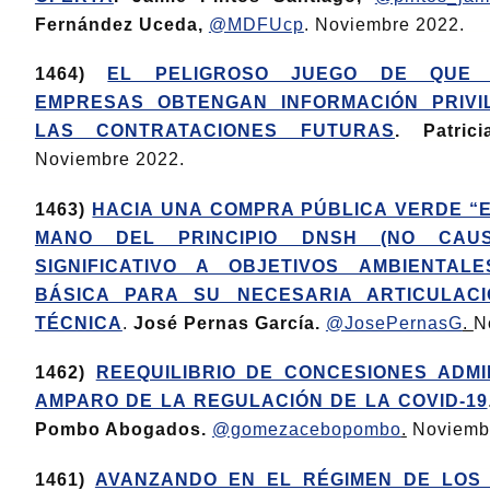
Fernández Uceda,
@MDFUcp
. Noviembre 2022.
1464)
EL PELIGROSO JUEGO DE QUE 
EMPRESAS OBTENGAN INFORMACIÓN PRIVI
LAS CONTRATACIONES FUTURAS
. Patric
Noviembre 2022.
1463)
HACIA UNA COMPRA PÚBLICA VERDE “E
MANO DEL PRINCIPIO DNSH (NO CAUS
SIGNIFICATIVO A OBJETIVOS AMBIENTALE
BÁSICA PARA SU NECESARIA ARTICULACI
TÉCNICA
.
José Pernas García.
@JosePernasG
.
N
1462)
REEQUILIBRIO DE CONCESIONES ADMI
AMPARO DE LA REGULACIÓN DE LA COVID-19
Pombo Abogados.
@gomezacebopombo
.
Noviembr
1461)
AVANZANDO EN EL RÉGIMEN DE LOS