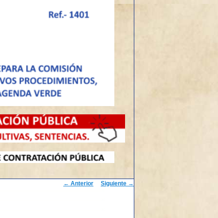
Navegación
←
Anterior
Siguiente
→
de
entradas