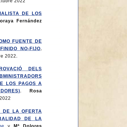
tubre 2022
MALISTA DE LOS
Soraya Fernández
COMO FUENTE DE
FINIDO NO-FIJO
.
re 2022.
ROVACIÓ DELS
BMINISTRADORS
E LOS PAGOS A
DORES)
.
Rosa
2022
D DE LA OFERTA
BALIDAD DE LA
me
y
Mª Dolores