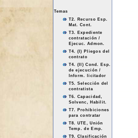
Temas
T2. Recurso Esp.
Mat. Cont.
T3. Expediente
contratación /
Ejecuc. Admon.
T4. (I) Pliegos del
contrato
T4. (II) Cond. Esp.
de ejecución /
Inform. licitador
T5. Selección del
contratista
T6. Capacidad,
Solvenc, Habilit.
T7. Prohibiciones
para contratar
T8. UTE, Unión
Temp. de Emp.
T9. Clasificación