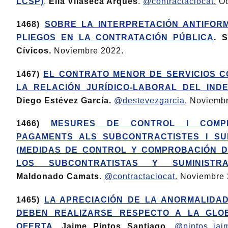
LCSP)
.
Élia Vilaseca Arqués
.
@contractaciocat
.
Oc
1468)
SOBRE LA INTERPRETACIÓN ANTIFOR
PLIEGOS EN LA CONTRATACIÓN PÚBLICA
. 
Cívicos.
Noviembre 2022.
1467)
EL CONTRATO MENOR DE SERVICIOS 
LA RELACIÓN JURÍDICO-LABORAL DEL INDE
Diego Estévez García.
@destevezgarcia
. Noviemb
1466)
MESURES DE CONTROL I COMP
PAGAMENTS ALS SUBCONTRACTISTES I SU
(MEDIDAS DE CONTROL Y COMPROBACIÓN D
LOS SUBCONTRATISTAS Y SUMINISTRA
Maldonado Camats
.
@contractaciocat
.
Noviembre 
1465)
LA APRECIACIÓN DE LA ANORMALIDA
DEBEN REALIZARSE RESPECTO A LA GLO
OFERTA
. Jaime Pintos Santiago,
@pintos_jai