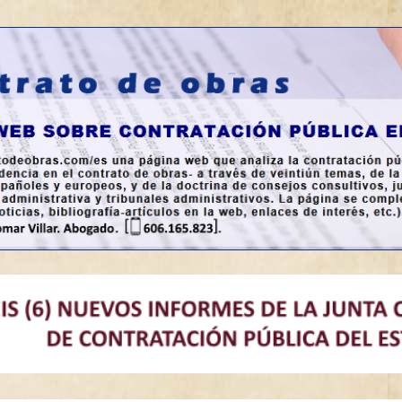
a en España.
bras