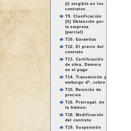
(I) exigible en los
contratos
T9. Clasificación
(II) Obtención por
la empresa
(parcial)
T10. Garantías
T12. El precio del
contrato
T13. Certificación
de obra. Demora
en el pago
T14. Transmisión y
embargo dº. cobro
T15. Revisión de
precios
T16. Prerrogat. de
la Admon.
T18. Modificación
del contrato
T19. Suspensión