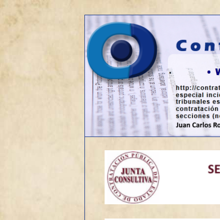
Web sobre contratación públic
Contrato de o
Menú
Ir
principal
al
contenido