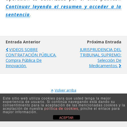
Continuar leyendo el resumen y acceder a la
sentencia
.
Entrada Anterior
Próxima Entrada
VIDEOS SOBRE
JURISPRUDENCIA DEL
CONTRATACIÓN PÚBLICA.
TRIBUNAL SUPREMO:
Compra Pública De
Selección De
Innovación.
Medicamentos.
Volver arriba
Este sitio web utiliza cookies para que usted tenga la mejor
experiencia de usuario. Si continúa navegando está dando su
Móvil
Escritorio
consentimiento para la aceptación de las mencionadas cookies y la
aceptación de nuestra
política de cookies
, pinche el enlace para
mayor información.
ACEPTAR