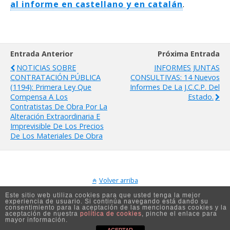
al informe en castellano y en catalán
.
Entrada Anterior
Próxima Entrada
NOTICIAS SOBRE
INFORMES JUNTAS
CONTRATACIÓN PÚBLICA
CONSULTIVAS: 14 Nuevos
(1194): Primera Ley Que
Informes De La J.C.C.P. Del
Compensa A Los
Estado.
Contratistas De Obra Por La
Alteración Extraordinaria E
Imprevisible De Los Precios
De Los Materiales De Obra
Volver arriba
Este sitio web utiliza cookies para que usted tenga la mejor
experiencia de usuario. Si continúa navegando está dando su
Móvil
Escritorio
consentimiento para la aceptación de las mencionadas cookies y la
aceptación de nuestra
política de cookies
, pinche el enlace para
mayor información.