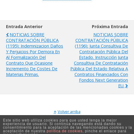
Entrada Anterior
Próxima Entrada
NOTICIAS SOBRE
NOTICIAS SOBRE
CONTRATACIÓN PÚBLICA
CONTRATACIÓN PÚBLICA
(1195): Indemnizacion Daños
(1196): Junta Consultiva De
Y Perjuicios Por Demora En
Contratación Pública Del
Al Formalización Del
Estado. Instrucción Junta
Contrato Que Ocasione
Consultiva De Contratación
Incremento De Costes De
Pública Del Estado Relativa A
Materias Primas.
Contratos Financiados Con
Fondos Next Generation
EU.
Volver arriba
Este sitio web utiliza cookies para que usted tenga la mejor
experiencia de usuario. Si continúa navegando está dando su
Móvil
Escritorio
consentimiento para la aceptación de las mencionadas cookies y la
aceptación de nuestra
política de cookies
, pinche el enlace para