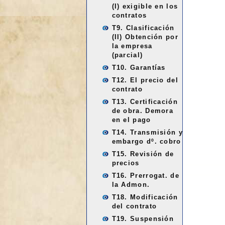
(I) exigible en los
contratos
T9. Clasificación
(II) Obtención por
la empresa
(parcial)
T10. Garantías
T12. El precio del
contrato
T13. Certificación
de obra. Demora
en el pago
T14. Transmisión y
embargo dº. cobro
T15. Revisión de
precios
T16. Prerrogat. de
la Admon.
T18. Modificación
del contrato
T19. Suspensión