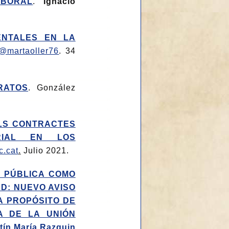
ABORAL
.
Ignacio
ENTALES EN LA
@martaoller76
. 34
RATOS
. González
ELS CONTRACTES
ARIAL EN LOS
c.cat
.
Julio 2021.
N PÚBLICA COMO
D: NUEVO AVISO
A PROPÓSITO DE
A DE LA UNIÓN
tín María Razquin