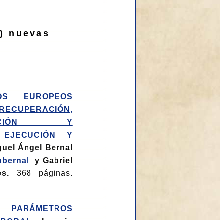
) nuevas
OS EUROPEOS
ECUPERACIÓN,
RMACIÓN Y
: EJECUCIÓN Y
guel Ángel Bernal
nbernal
y Gabriel
es.
368 páginas.
: PARÁMETROS