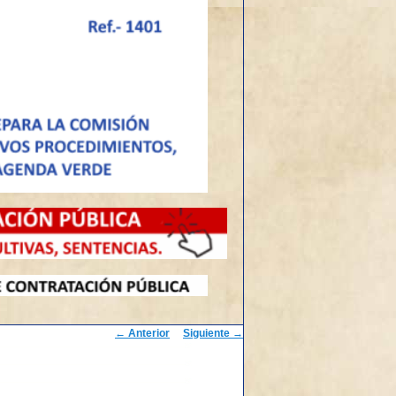
Navegación
←
Anterior
Siguiente
→
de
entradas