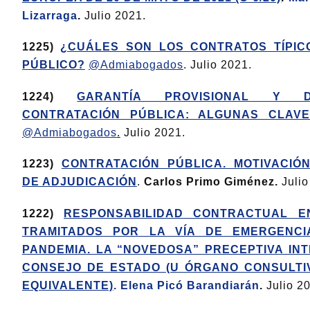
Lizarraga
.
Julio 2021.
1225)
¿CUÁLES SON LOS CONTRATOS TÍPIC
PÚBLICO?
@Admiabogados
. Julio 2021.
1224)
GARANTÍA PROVISIONAL Y DE
CONTRATACIÓN PÚBLICA: ALGUNAS CLAV
@Admiabogados
.
Julio 2021.
1223)
CONTRATACIÓN PÚBLICA. MOTIVACIÓ
DE ADJUDICACIÓN
.
Carlos Primo Giménez.
Julio
1222)
RESPONSABILIDAD CONTRACTUAL E
TRAMITADOS POR LA VÍA DE EMERGENC
PANDEMIA. LA “NOVEDOSA” PRECEPTIVA IN
CONSEJO DE ESTADO (U ÓRGANO CONSULTI
EQUIVALENTE)
.
Elena Picó Barandiarán
.
Julio 2