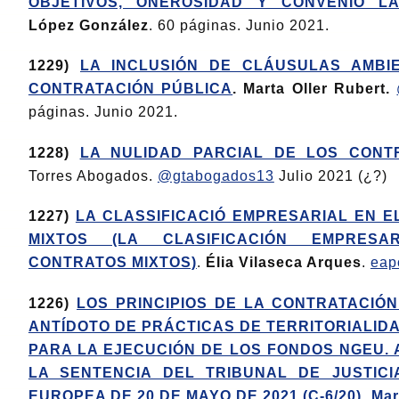
OBJETIVOS, ONEROSIDAD Y CONVENIO L
López González
. 60 páginas. Junio 2021.
1229)
LA INCLUSIÓN DE CLÁUSULAS AMBI
CONTRATACIÓN PÚBLICA
. Marta Oller Rubert.
páginas. Junio 2021.
1228)
LA NULIDAD PARCIAL DE LOS CONT
Torres Abogados.
@gtabogados13
Julio 2021 (¿?)
1227)
LA CLASSIFICACIÓ EMPRESARIAL EN 
MIXTOS (LA CLASIFICACIÓN EMPRES
CONTRATOS MIXTOS)
.
Élia Vilaseca Arques
.
eap
1226)
LOS PRINCIPIOS DE LA CONTRATACIÓ
ANTÍDOTO DE PRÁCTICAS DE TERRITORIALIDA
PARA LA EJECUCIÓN DE LOS FONDOS NGEU. 
LA SENTENCIA DEL TRIBUNAL DE JUSTICI
EUROPEA DE 20 DE MAYO DE 2021 (C-6/20)
.
Mar