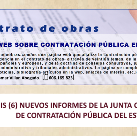
a en España.
bras