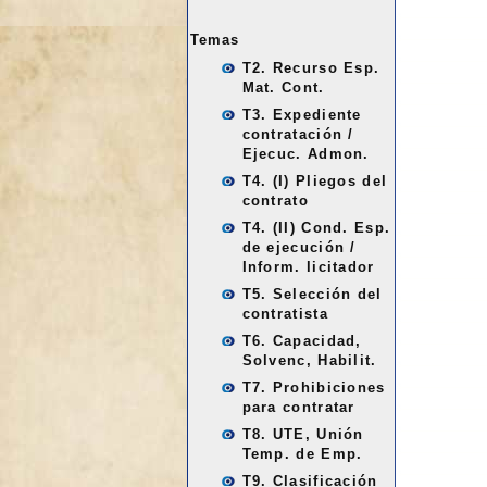
Temas
T2. Recurso Esp.
Mat. Cont.
T3. Expediente
contratación /
Ejecuc. Admon.
T4. (I) Pliegos del
contrato
T4. (II) Cond. Esp.
de ejecución /
Inform. licitador
T5. Selección del
contratista
T6. Capacidad,
Solvenc, Habilit.
T7. Prohibiciones
para contratar
T8. UTE, Unión
Temp. de Emp.
T9. Clasificación