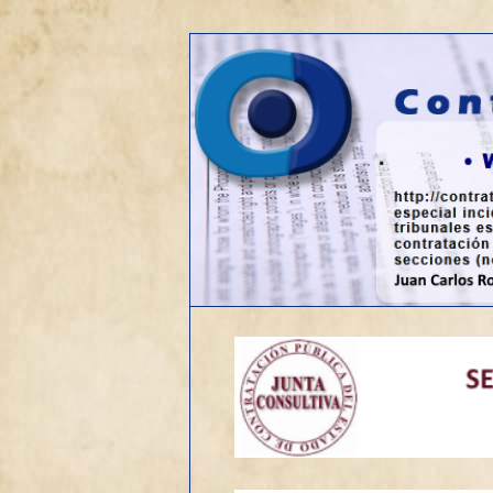
Web sobre contratación públic
Contrato de o
Menú
Ir
principal
al
contenido