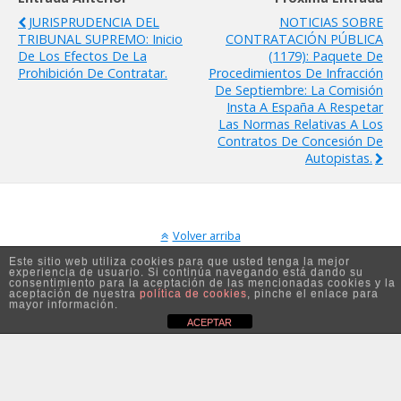
JURISPRUDENCIA DEL
NOTICIAS SOBRE
TRIBUNAL SUPREMO: Inicio
CONTRATACIÓN PÚBLICA
De Los Efectos De La
(1179): Paquete De
Prohibición De Contratar.
Procedimientos De Infracción
De Septiembre: La Comisión
Insta A España A Respetar
Las Normas Relativas A Los
Contratos De Concesión De
Autopistas.
Volver arriba
Este sitio web utiliza cookies para que usted tenga la mejor
experiencia de usuario. Si continúa navegando está dando su
Móvil
Escritorio
consentimiento para la aceptación de las mencionadas cookies y la
aceptación de nuestra
política de cookies
, pinche el enlace para
mayor información.
ACEPTAR