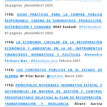
34 páginas. ¿Noviembre? 2020.
1155)
GUÍAS PRÁCTICAS PARA LA COMPRA PÚBLICA
RESPONSABLE. CADENA DE SUMINISTROS: PRODUCCIÓN,
DISTRIBUCIÓN Y CONSUMO
.
REAS Euskadi
.
@REASEuskadi
.
87 páginas. ¿Noviembre? 2020.
1154)
LA ECONOMÍA CIRCULAR EN LA RECUPERACIÓN
ECONÓMICA Y AMBIENTAL EN LA UE: INSTRUMENTOS
FINANCIEROS, NORMATIVOS Y POLÍTICOS
.
Alexandra
Farbiarz Mas
..
@Besideyou_bcn
. Febrero 2021.
1153)
LOS CONTRATOS PUBLICOS EN EL ESTADO DE
ALARMA
.
Mª Pilar Batet.
@
mpbatet.
Marzo 2021.
1152)
PRINCIPALES NOVEDADES (NORMATIVA ESTATAL Y
AUTONÓMICA) EN MATERIA DE GESTIÓN Y CONTROL
PRESUPUESTARIO RELATIVAS AL PLAN DE RECUPERACIÓN,
TRANSFORMACIÓN Y RESILIENCIA
. Álvaro García