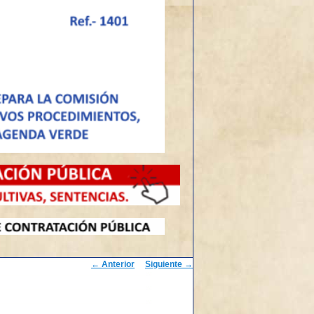
Navegación
←
Anterior
Siguiente
→
de
entradas