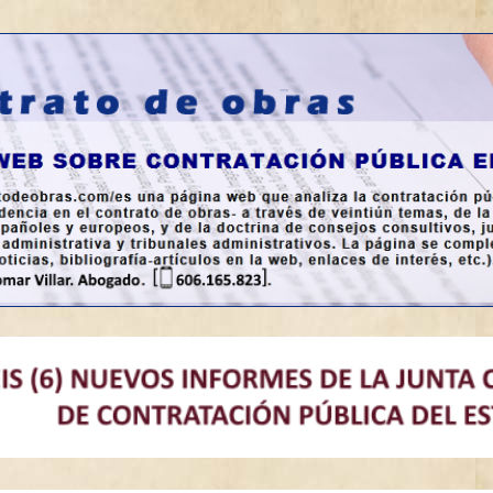
a en España.
bras