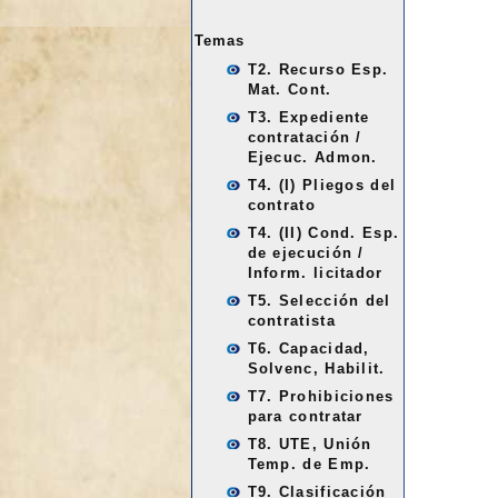
Temas
T2. Recurso Esp.
Mat. Cont.
T3. Expediente
contratación /
Ejecuc. Admon.
T4. (I) Pliegos del
contrato
T4. (II) Cond. Esp.
de ejecución /
Inform. licitador
T5. Selección del
contratista
T6. Capacidad,
Solvenc, Habilit.
T7. Prohibiciones
para contratar
T8. UTE, Unión
Temp. de Emp.
T9. Clasificación