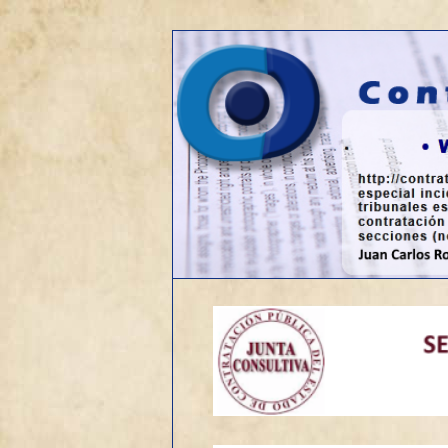
Web sobre contratación públic
Contrato de o
Menú
Ir
principal
al
contenido