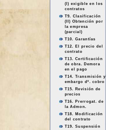
(I) exigible en los
contratos
T9. Clasificación
(II) Obtención por
la empresa
(parcial)
T10. Garantías
T12. El precio del
contrato
T13. Certificación
de obra. Demora
en el pago
T14. Transmisión y
embargo dº. cobro
T15. Revisión de
precios
T16. Prerrogat. de
la Admon.
T18. Modificación
del contrato
T19. Suspensión