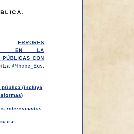
BLICA.
0.-
ERRORES
ALES EN LA
S PÚBLICAS CON
ritza
@Ihobe_Eus
.
 pública (incluye
taformas)
os referenciados
rmanente
.