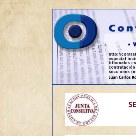
Web sobre contratación públic
Contrato de o
Menú
Ir
principal
al
contenido