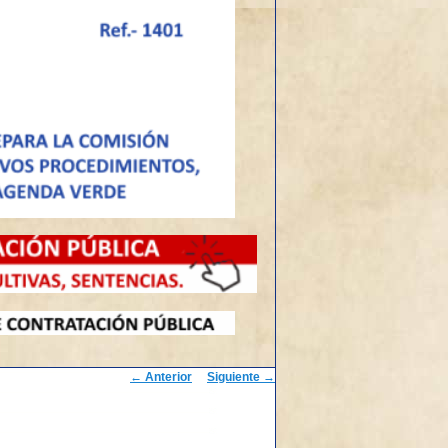
Navegación
←
Anterior
Siguiente
→
de
entradas