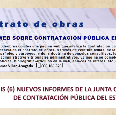
a en España.
bras