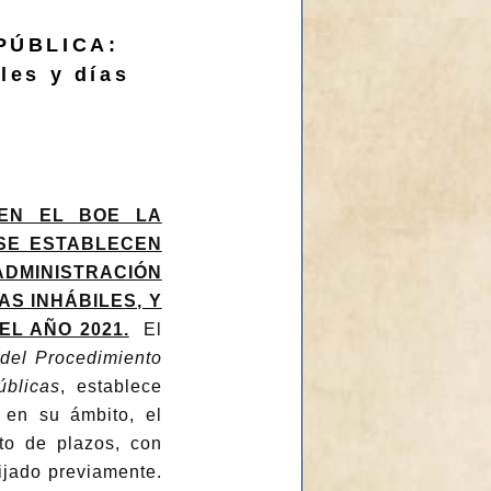
PÚBLICA:
les y días
O EN EL BOE LA
SE ESTABLECEN
ADMINISTRACIÓN
S INHÁBILES, Y
EL AÑO 2021.
El
 del Procedimiento
úblicas
, establece
, en su ámbito, el
to de plazos, con
fijado previamente.