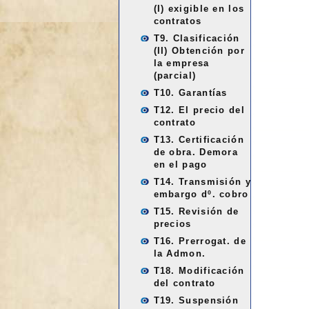
(I) exigible en los
contratos
T9. Clasificación
(II) Obtención por
la empresa
(parcial)
T10. Garantías
T12. El precio del
contrato
T13. Certificación
de obra. Demora
en el pago
T14. Transmisión y
embargo dº. cobro
T15. Revisión de
precios
T16. Prerrogat. de
la Admon.
T18. Modificación
del contrato
T19. Suspensión