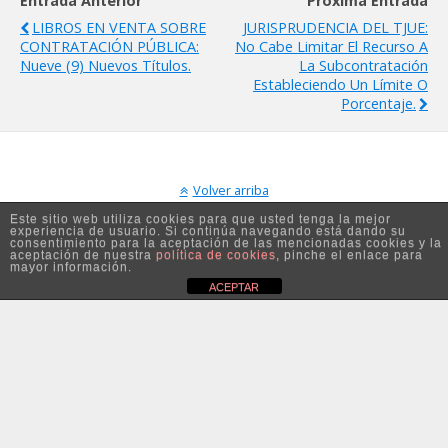
Entrada Anterior
Próxima Entrada
LIBROS EN VENTA SOBRE
JURISPRUDENCIA DEL TJUE:
CONTRATACIÓN PÚBLICA:
No Cabe Limitar El Recurso A
Nueve (9) Nuevos Títulos.
La Subcontratación
Estableciendo Un Límite O
Porcentaje.
Volver arriba
Este sitio web utiliza cookies para que usted tenga la mejor
experiencia de usuario. Si continúa navegando está dando su
Móvil
Escritorio
consentimiento para la aceptación de las mencionadas cookies y la
aceptación de nuestra
política de cookies
, pinche el enlace para
mayor información.
ACEPTAR