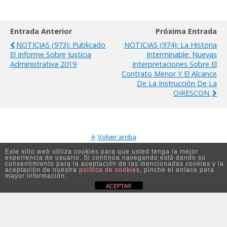
Entrada Anterior
Próxima Entrada
NOTICIAS (973): Publicado
NOTICIAS (974): La Historia
El Informe Sobre Justicia
Interminable: Nuevas
Administrativa 2019
Interpretaciones Sobre El
Contrato Menor Y El Alcance
De La Instrucción De La
OIRESCON.
Volver arriba
Este sitio web utiliza cookies para que usted tenga la mejor
experiencia de usuario. Si continúa navegando está dando su
Móvil
Escritorio
consentimiento para la aceptación de las mencionadas cookies y la
aceptación de nuestra
política de cookies
, pinche el enlace para
mayor información.
ACEPTAR