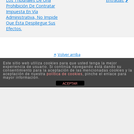
Los Tribunales De Una
Entradas.
Prohibición De Contratar
Impuesta En Vía
Administrativa, No Impide
Que Ésta Despliegue Sus
Efectos.
Volver arriba
Este sitio web utiliza cookies para que usted tenga la mejor
experiencia de usuario. Si continúa navegando está dando su
Móvil
Escritorio
consentimiento para la aceptación de las mencionadas cookies y la
aceptación de nuestra
política de cookies
, pinche el enlace para
mayor información.
ACEPTAR