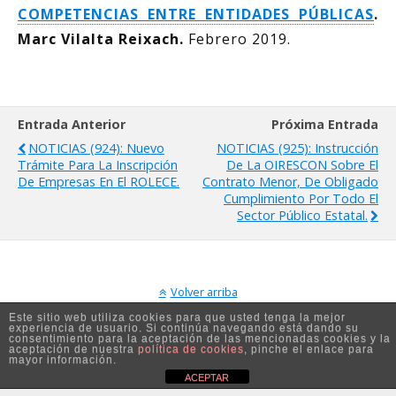
COMPETENCIAS ENTRE ENTIDADES PÚBLICAS
.
Marc Vilalta Reixach.
Febrero 2019.
Entrada Anterior
Próxima Entrada
NOTICIAS (924): Nuevo
NOTICIAS (925): Instrucción
Trámite Para La Inscripción
De La OIRESCON Sobre El
De Empresas En El ROLECE.
Contrato Menor, De Obligado
Cumplimiento Por Todo El
Sector Público Estatal.
Volver arriba
Este sitio web utiliza cookies para que usted tenga la mejor
experiencia de usuario. Si continúa navegando está dando su
Móvil
Escritorio
consentimiento para la aceptación de las mencionadas cookies y la
aceptación de nuestra
política de cookies
, pinche el enlace para
mayor información.
ACEPTAR