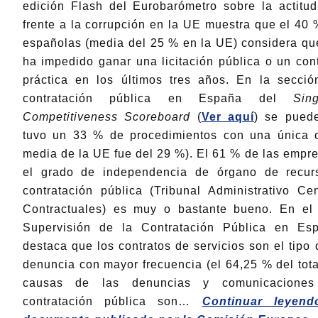
edición Flash del Eurobarómetro sobre la actitu
frente a la corrupción en la UE muestra que el 40
españolas (media del 25 % en la UE) considera que
ha impedido ganar una licitación pública o un cont
práctica en los últimos tres años. En la secci
contratación pública en España del
Sin
Competitiveness Scoreboard
(
Ver aquí
) se pued
tuvo un 33 % de procedimientos con una única o
media de la UE fue del 29 %). El 61 % de las empr
el grado de independencia de órgano de recur
contratación pública (Tribunal Administrativo C
Contractuales) es muy o bastante bueno. En el
Supervisión de la Contratación Pública en E
destaca que los contratos de servicios son el tipo
denuncia con mayor frecuencia (el 64,25 % del tota
causas de las denuncias y comunicacione
contratación pública son…
Continuar leyen