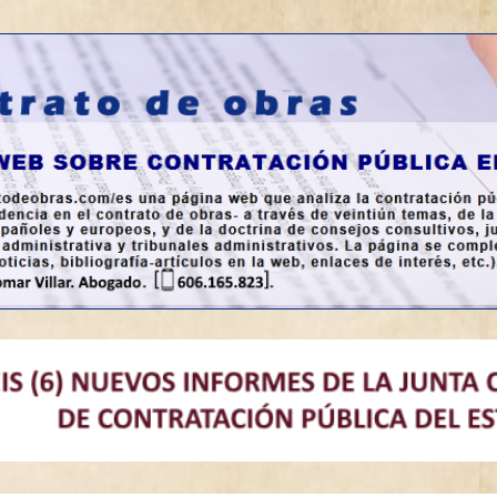
a en España.
bras