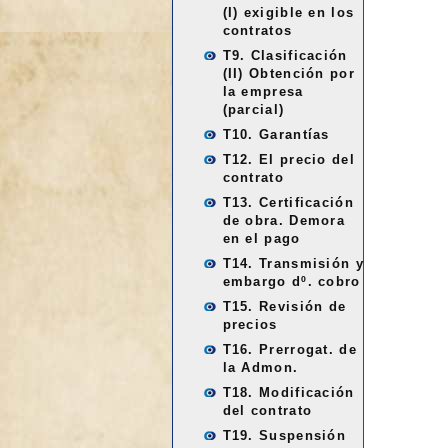
(I) exigible en los
contratos
T9. Clasificación
(II) Obtención por
la empresa
(parcial)
T10. Garantías
T12. El precio del
contrato
T13. Certificación
de obra. Demora
en el pago
T14. Transmisión y
embargo dº. cobro
T15. Revisión de
precios
T16. Prerrogat. de
la Admon.
T18. Modificación
del contrato
T19. Suspensión