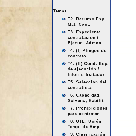
Temas
T2. Recurso Esp.
Mat. Cont.
T3. Expediente
contratación /
Ejecuc. Admon.
T4. (I) Pliegos del
contrato
T4. (II) Cond. Esp.
de ejecución /
Inform. licitador
T5. Selección del
contratista
T6. Capacidad,
Solvenc, Habilit.
T7. Prohibiciones
para contratar
T8. UTE, Unión
Temp. de Emp.
T9. Clasificación