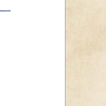
rmanente
.