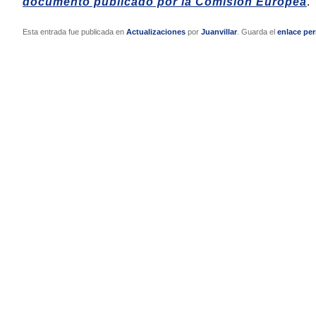
documento publicado por la Comisión Europea
.
Esta entrada fue publicada en
Actualizaciones
por
Juanvillar
. Guarda el
enlace pe