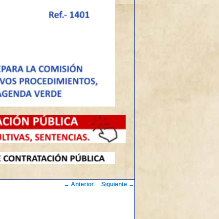
Navegación
←
Anterior
Siguiente
→
de
entradas