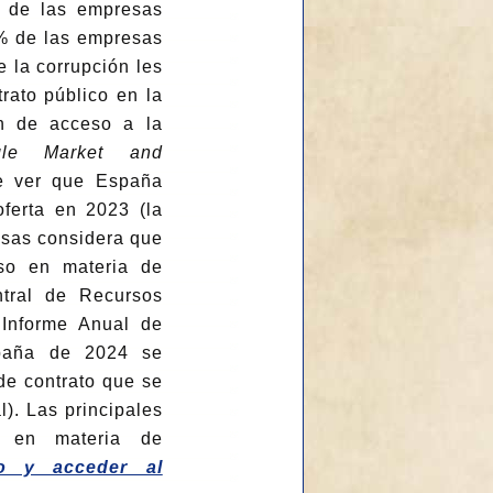
d de las empresas
 % de las empresas
 la corrupción les
rato público en la
ón de acceso a la
gle Market and
e ver que España
ferta en 2023 (la
esas considera que
so en materia de
entral de Recursos
 Informe Anual de
spaña de 2024 se
 de contrato que se
l). Las principales
s en materia de
do y acceder al