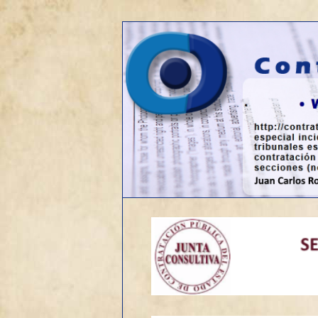
Web sobre contratación públic
Contrato de o
Menú
Ir
principal
al
contenido