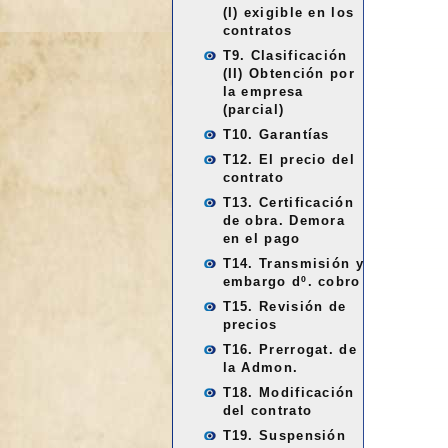
(I) exigible en los
contratos
T9. Clasificación
(II) Obtención por
la empresa
(parcial)
T10. Garantías
T12. El precio del
contrato
T13. Certificación
de obra. Demora
en el pago
T14. Transmisión y
embargo dº. cobro
T15. Revisión de
precios
T16. Prerrogat. de
la Admon.
T18. Modificación
del contrato
T19. Suspensión