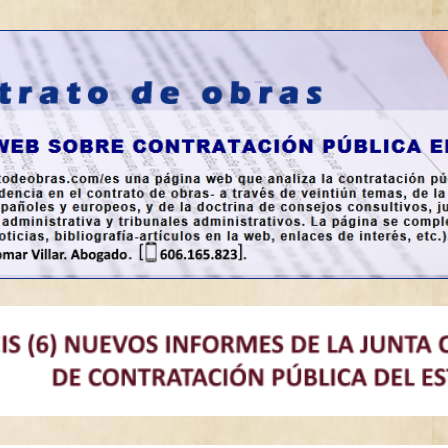
a en España.
bras