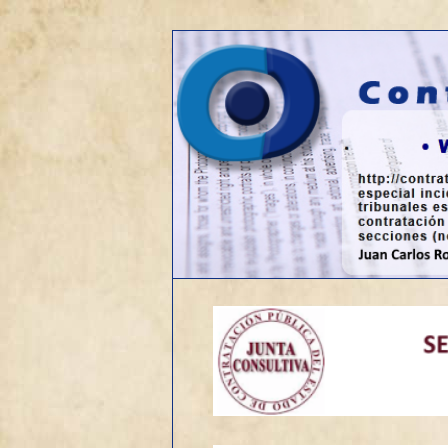
Web sobre contratación públic
Contrato de o
Menú
Ir
principal
al
contenido