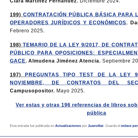
Clara Martínez Fernández.
Diciembre 2024.
199)
CONTRATACIÓN PÚBLICA BÁSICA PARA 
OPERADORES JURÍDICOS Y ECONÓMICOS
. Da
Febrero 2025.
198)
TEMARIO DE LA LEY 9/2017, DE CONTRA
PÚBLICO PARA OPOSICIONES: ESPECIALME
GACE
. Almudena Jiménez Atencia.
Septiembre 20
197)
PREGUNTAS TIPO TEST DE LA LEY 9/
NOVIEMBRE, DE CONTRATOS DEL SEC
Campusopositor.
Mayo 2025.
Ver estas y otras 196 referencias de libros so
pública
Esta entrada fue publicada en
Actualizaciones
por
Juanvillar
. Guarda el
enlace pe