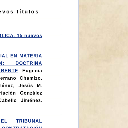
vos títulos
ICA. 15 nuevos
IAL EN MATERIA
N: DOCTRINA
RRENTE
. Eugenia
errano Chamizo,
ménez, Jesús M.
iación González
Cabello Jiménez.
DEL TRIBUNAL