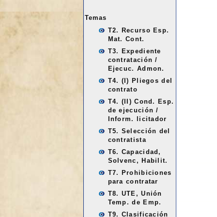
Temas
T2. Recurso Esp.
Mat. Cont.
T3. Expediente
contratación /
Ejecuc. Admon.
T4. (I) Pliegos del
contrato
T4. (II) Cond. Esp.
de ejecución /
Inform. licitador
T5. Selección del
contratista
T6. Capacidad,
Solvenc, Habilit.
T7. Prohibiciones
para contratar
T8. UTE, Unión
Temp. de Emp.
T9. Clasificación