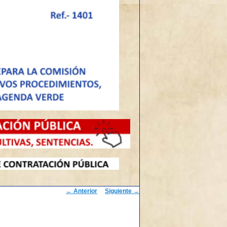
Navegación
←
Anterior
Siguiente
→
de
entradas