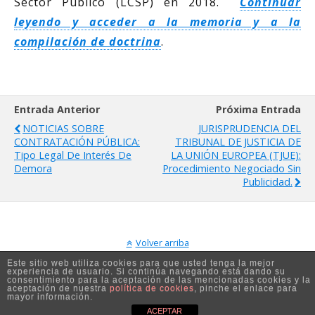
Sector Público (LCSP) en 2018.
Continuar
leyendo y acceder a la memoria y a la
compilación de doctrina
.
Entrada Anterior
Próxima Entrada
NOTICIAS SOBRE
JURISPRUDENCIA DEL
CONTRATACIÓN PÚBLICA:
TRIBUNAL DE JUSTICIA DE
Tipo Legal De Interés De
LA UNIÓN EUROPEA (TJUE):
Demora
Procedimiento Negociado Sin
Publicidad.
Volver arriba
Este sitio web utiliza cookies para que usted tenga la mejor
experiencia de usuario. Si continúa navegando está dando su
Móvil
Escritorio
consentimiento para la aceptación de las mencionadas cookies y la
aceptación de nuestra
política de cookies
, pinche el enlace para
mayor información.
ACEPTAR