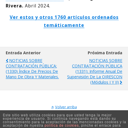
Rivera.
Abril 2024.
Ver estos y otros 1760 artículos ordenados
temáticamente
Entrada Anterior
Próxima Entrada
NOTICIAS SOBRE
NOTICIAS SOBRE
CONTRATACIÓN PÚBLICA:
CONTRATACIÓN PÚBLICA
(1330) Índice De Precios De
(1331): Informe Anual De
Mano De Obra Y Materiales.
Supervisión De La OIRESCON
(Módulos I Y II)
Volver arriba
Este sitio web utiliza cookies para que usted tenga la mejor
experiencia de usuario. Si continúa navegando está dando su
Móvil
Escritorio
consentimiento para la aceptación de las mencionadas cookies y la
aceptación de nuestra
política de cookies
, pinche el enlace para