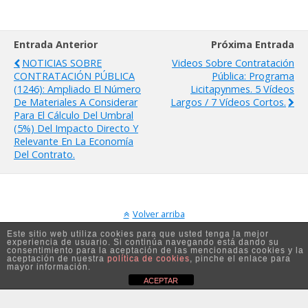
Entrada Anterior
Próxima Entrada
NOTICIAS SOBRE
Videos Sobre Contratación
CONTRATACIÓN PÚBLICA
Pública: Programa
(1246): Ampliado El Número
Licitapynmes. 5 Vídeos
De Materiales A Considerar
Largos / 7 Vídeos Cortos.
Para El Cálculo Del Umbral
(5%) Del Impacto Directo Y
Relevante En La Economía
Del Contrato.
Volver arriba
Este sitio web utiliza cookies para que usted tenga la mejor
experiencia de usuario. Si continúa navegando está dando su
Móvil
Escritorio
consentimiento para la aceptación de las mencionadas cookies y la
aceptación de nuestra
política de cookies
, pinche el enlace para
mayor información.
ACEPTAR