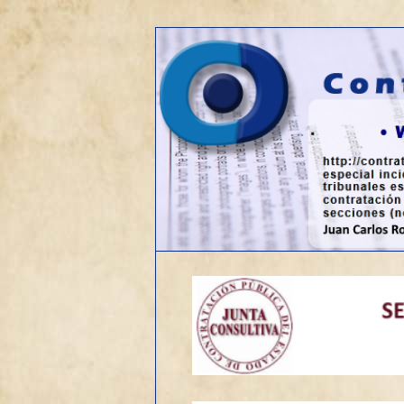
Web sobre contratación públic
Contrato de o
Menú
Ir
principal
al
contenido