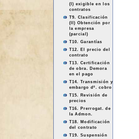
(I) exigible en los
contratos
T9. Clasificación
(II) Obtención por
la empresa
(parcial)
T10. Garantías
T12. El precio del
contrato
T13. Certificación
de obra. Demora
en el pago
T14. Transmisión y
embargo dº. cobro
T15. Revisión de
precios
T16. Prerrogat. de
la Admon.
T18. Modificación
del contrato
T19. Suspensión