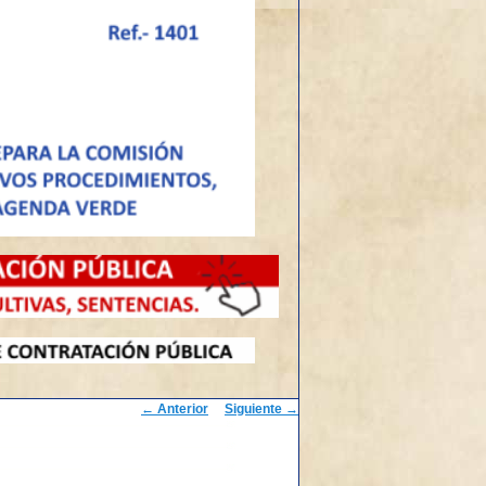
Navegación
←
Anterior
Siguiente
→
de
entradas