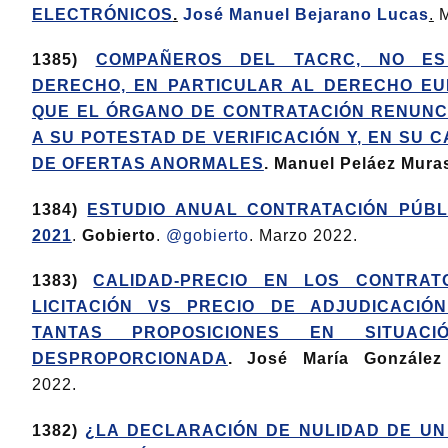
ELECTRÓNICOS
.
José Manuel Bejarano Lucas
.
M
1385)
COMPAÑEROS DEL TACRC, NO E
DERECHO, EN PARTICULAR AL DERECHO EU
QUE EL ÓRGANO DE CONTRATACIÓN RENUNCIE
A SU POTESTAD DE VERIFICACIÓN Y, EN SU 
DE OFERTAS ANORMALES
. Manuel Peláez Mura
1384)
ESTUDIO ANUAL CONTRATACIÓN PÚBL
2021
.
Gobierto
.
@gobierto
. Marzo 2022.
1383)
CALIDAD-PRECIO EN LOS CONTRAT
LICITACIÓN VS PRECIO DE ADJUDICACIÓ
TANTAS PROPOSICIONES EN SITUAC
DESPROPORCIONADA
. José María González
2022.
1382)
¿LA DECLARACIÓN DE NULIDAD DE U