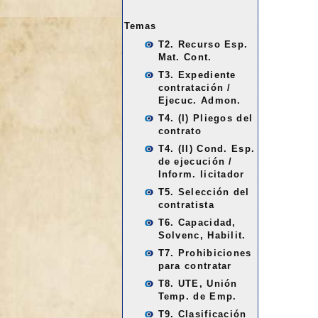
Temas
T2. Recurso Esp.
Mat. Cont.
T3. Expediente
contratación /
Ejecuc. Admon.
T4. (I) Pliegos del
contrato
T4. (II) Cond. Esp.
de ejecución /
Inform. licitador
T5. Selección del
contratista
T6. Capacidad,
Solvenc, Habilit.
T7. Prohibiciones
para contratar
T8. UTE, Unión
Temp. de Emp.
T9. Clasificación