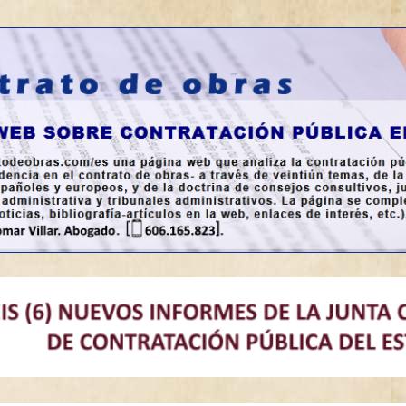
a en España.
bras