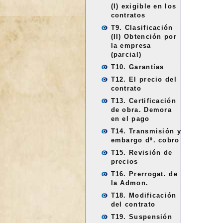
(I) exigible en los
contratos
T9. Clasificación
(II) Obtención por
la empresa
(parcial)
T10. Garantías
T12. El precio del
contrato
T13. Certificación
de obra. Demora
en el pago
T14. Transmisión y
embargo dº. cobro
T15. Revisión de
precios
T16. Prerrogat. de
la Admon.
T18. Modificación
del contrato
T19. Suspensión