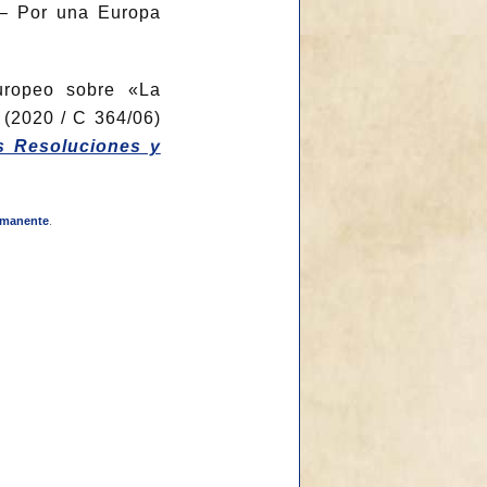
 – Por una Europa
uropeo sobre «La
 (2020 / C 364/06)
as Resoluciones y
rmanente
.