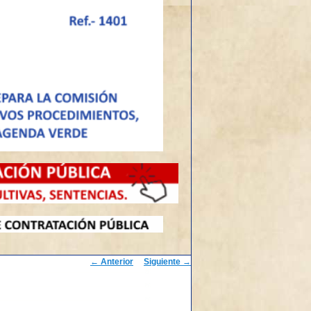
Navegación
←
Anterior
Siguiente
→
de
entradas