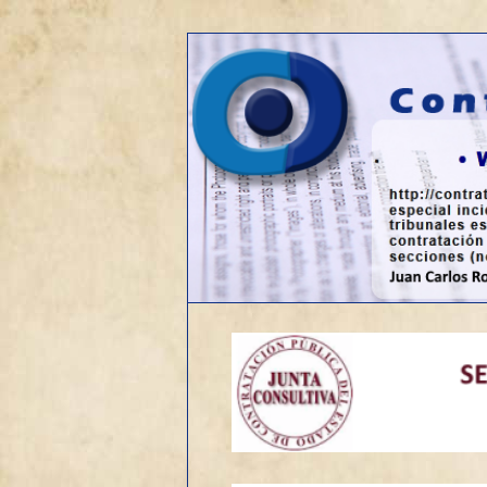
Web sobre contratación públic
Contrato de o
Menú
Ir
principal
al
contenido