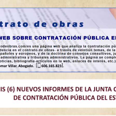
a en España.
bras