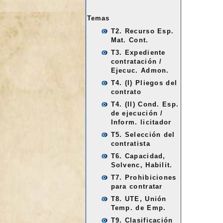
Temas
T2. Recurso Esp.
Mat. Cont.
T3. Expediente
contratación /
Ejecuc. Admon.
T4. (I) Pliegos del
contrato
T4. (II) Cond. Esp.
de ejecución /
Inform. licitador
T5. Selección del
contratista
T6. Capacidad,
Solvenc, Habilit.
T7. Prohibiciones
para contratar
T8. UTE, Unión
Temp. de Emp.
T9. Clasificación