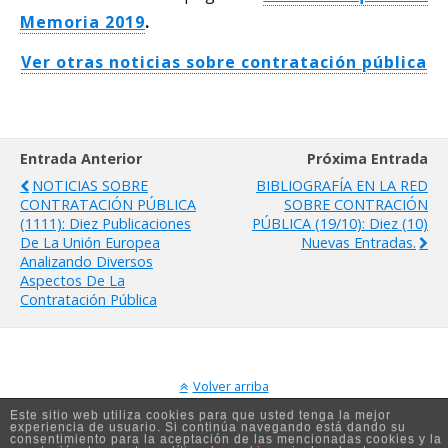
Memoria 2019
.
Ver otras noticias sobre contratación pública
Entrada Anterior
Próxima Entrada
NOTICIAS SOBRE
BIBLIOGRAFÍA EN LA RED
CONTRATACIÓN PÚBLICA
SOBRE CONTRACIÓN
(1111): Diez Publicaciones
PÚBLICA (19/10): Diez (10)
De La Unión Europea
Nuevas Entradas.
Analizando Diversos
Aspectos De La
Contratación Pública
Volver arriba
Este sitio web utiliza cookies para que usted tenga la mejor
experiencia de usuario. Si continúa navegando está dando su
Móvil
Escritorio
consentimiento para la aceptación de las mencionadas cookies y la