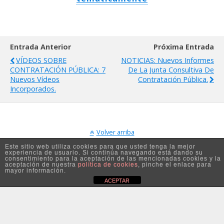
Entrada Anterior
Próxima Entrada
VÍDEOS SOBRE
NOTICIAS: Nuevos Informes
CONTRATACIÓN PÚBLICA: 7
De La Junta Consultiva De
Nuevos Vídeos
Contratación Pública.
Incorporados.
Volver arriba
Este sitio web utiliza cookies para que usted tenga la mejor
experiencia de usuario. Si continúa navegando está dando su
Móvil
Escritorio
consentimiento para la aceptación de las mencionadas cookies y la
aceptación de nuestra
política de cookies
, pinche el enlace para
mayor información.
ACEPTAR