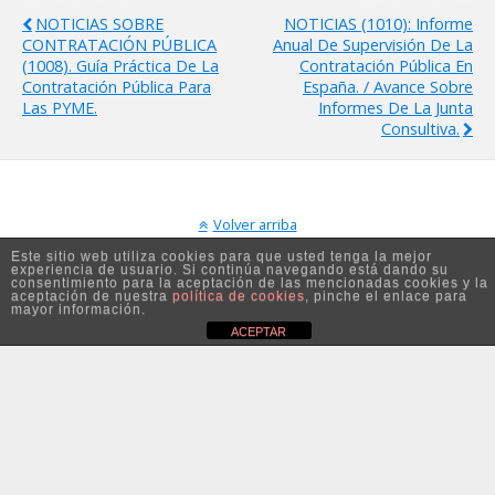
NOTICIAS SOBRE
NOTICIAS (1010): Informe
CONTRATACIÓN PÚBLICA
Anual De Supervisión De La
(1008). Guía Práctica De La
Contratación Pública En
Contratación Pública Para
España. / Avance Sobre
Las PYME.
Informes De La Junta
Consultiva.
Volver arriba
Este sitio web utiliza cookies para que usted tenga la mejor
experiencia de usuario. Si continúa navegando está dando su
Móvil
Escritorio
consentimiento para la aceptación de las mencionadas cookies y la
aceptación de nuestra
política de cookies
, pinche el enlace para
mayor información.
ACEPTAR