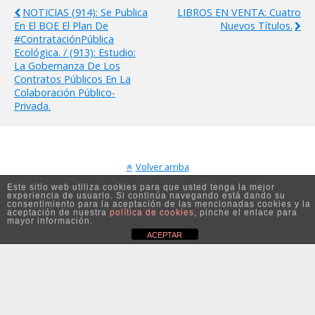
NOTICIAS (914): Se Publica
LIBROS EN VENTA: Cuatro
En El BOE El Plan De
Nuevos Títulos.
#ContrataciónPública
Ecológica. / (913): Estudio:
La Gobernanza De Los
Contratos Públicos En La
Colaboración Público-
Privada.
Volver arriba
Este sitio web utiliza cookies para que usted tenga la mejor
experiencia de usuario. Si continúa navegando está dando su
Móvil
Escritorio
consentimiento para la aceptación de las mencionadas cookies y la
aceptación de nuestra
política de cookies
, pinche el enlace para
mayor información.
ACEPTAR