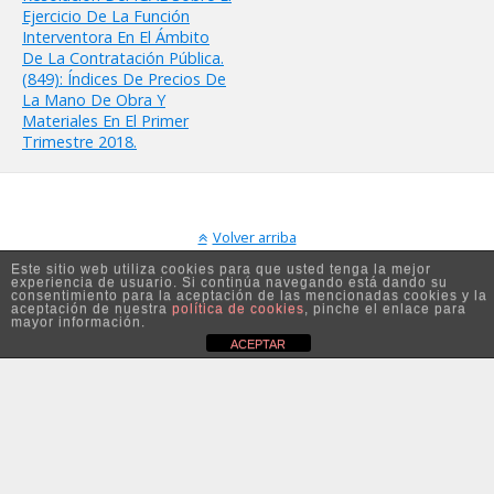
Ejercicio De La Función
Interventora En El Ámbito
De La Contratación Pública.
(849): Índices De Precios De
La Mano De Obra Y
Materiales En El Primer
Trimestre 2018.
Volver arriba
Este sitio web utiliza cookies para que usted tenga la mejor
experiencia de usuario. Si continúa navegando está dando su
Móvil
Escritorio
consentimiento para la aceptación de las mencionadas cookies y la
aceptación de nuestra
política de cookies
, pinche el enlace para
mayor información.
ACEPTAR