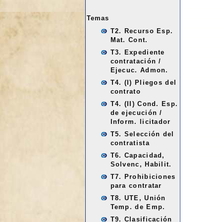
Temas
T2. Recurso Esp.
Mat. Cont.
T3. Expediente
contratación /
Ejecuc. Admon.
T4. (I) Pliegos del
contrato
T4. (II) Cond. Esp.
de ejecución /
Inform. licitador
T5. Selección del
contratista
T6. Capacidad,
Solvenc, Habilit.
T7. Prohibiciones
para contratar
T8. UTE, Unión
Temp. de Emp.
T9. Clasificación