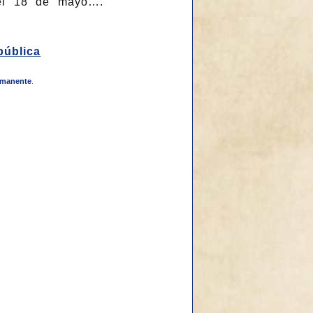
del 18 de mayo….
pública
rmanente
.