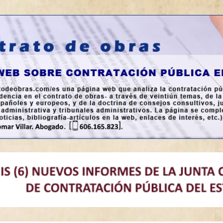
a en España.
bras