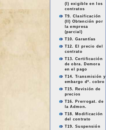
(I) exigible en los
contratos
T9. Clasificación
(II) Obtención por
la empresa
(parcial)
T10. Garantías
T12. El precio del
contrato
T13. Certificación
de obra. Demora
en el pago
T14. Transmisión y
embargo dº. cobro
T15. Revisión de
precios
T16. Prerrogat. de
la Admon.
T18. Modificación
del contrato
T19. Suspensión