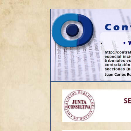
Web sobre contratación públic
Contrato de o
Menú
Ir
principal
al
contenido