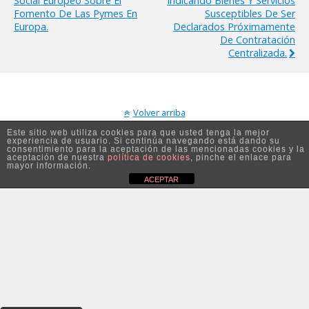
Social Europeo Sobre El
Indicando Bienes Y Servicios
Fomento De Las Pymes En
Susceptibles De Ser
Europa.
Declarados Próximamente
De Contratación
Centralizada.
Volver arriba
Este sitio web utiliza cookies para que usted tenga la mejor
experiencia de usuario. Si continúa navegando está dando su
Móvil
Escritorio
consentimiento para la aceptación de las mencionadas cookies y la
aceptación de nuestra
política de cookies
, pinche el enlace para
mayor información.
ACEPTAR