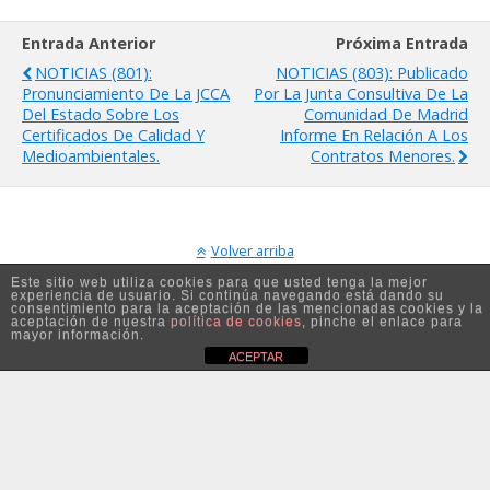
Entrada Anterior
Próxima Entrada
NOTICIAS (801):
NOTICIAS (803): Publicado
Pronunciamiento De La JCCA
Por La Junta Consultiva De La
Del Estado Sobre Los
Comunidad De Madrid
Certificados De Calidad Y
Informe En Relación A Los
Medioambientales.
Contratos Menores.
Volver arriba
Este sitio web utiliza cookies para que usted tenga la mejor
experiencia de usuario. Si continúa navegando está dando su
Móvil
Escritorio
consentimiento para la aceptación de las mencionadas cookies y la
aceptación de nuestra
política de cookies
, pinche el enlace para
mayor información.
ACEPTAR