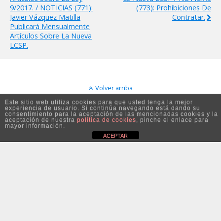
9/2017. / NOTICIAS (771):
(773): Prohibiciones De
Javier Vázquez Matilla
Contratar.
Publicará Mensualmente
Artículos Sobre La Nueva
LCSP.
Volver arriba
Este sitio web utiliza cookies para que usted tenga la mejor
experiencia de usuario. Si continúa navegando está dando su
Móvil
Escritorio
consentimiento para la aceptación de las mencionadas cookies y la
aceptación de nuestra
política de cookies
, pinche el enlace para
mayor información.
ACEPTAR