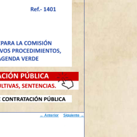
Navegación
←
Anterior
Siguiente
→
de
entradas