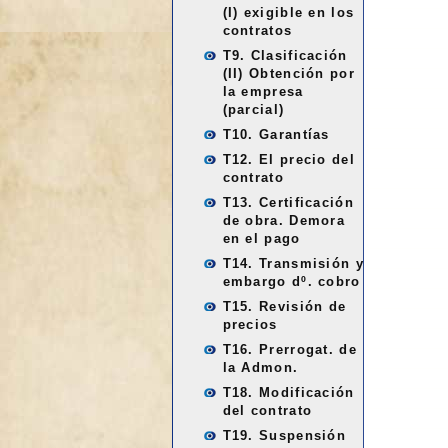
(I) exigible en los
contratos
T9. Clasificación
(II) Obtención por
la empresa
(parcial)
T10. Garantías
T12. El precio del
contrato
T13. Certificación
de obra. Demora
en el pago
T14. Transmisión y
embargo dº. cobro
T15. Revisión de
precios
T16. Prerrogat. de
la Admon.
T18. Modificación
del contrato
T19. Suspensión