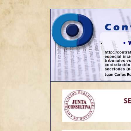
Web sobre contratación públic
Contrato de o
Menú
Ir
principal
al
contenido