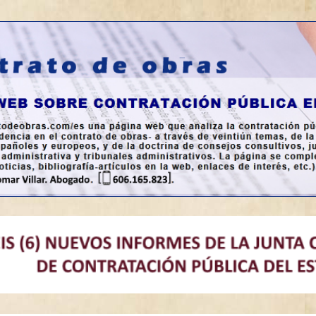
a en España.
bras