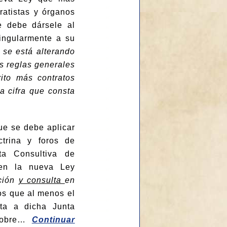
ratistas y órganos
ue debe dársele al
singularmente a su
o se está alterando
as reglas generales
rito más contratos
a cifra que consta
que se debe aplicar
trina y foros de
ta Consultiva de
 en la nueva Ley
ación
y consulta
en
os que al menos el
ta a dicha Junta
sobre…
Continuar