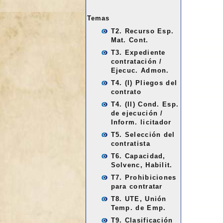
Temas
T2. Recurso Esp.
Mat. Cont.
T3. Expediente
contratación /
Ejecuc. Admon.
T4. (I) Pliegos del
contrato
T4. (II) Cond. Esp.
de ejecución /
Inform. licitador
T5. Selección del
contratista
T6. Capacidad,
Solvenc, Habilit.
T7. Prohibiciones
para contratar
T8. UTE, Unión
Temp. de Emp.
T9. Clasificación