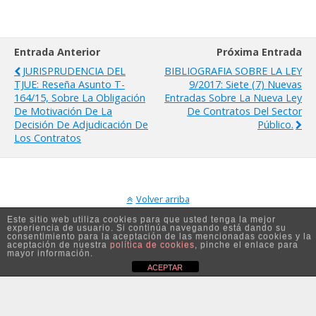
Entrada Anterior
Próxima Entrada
JURISPRUDENCIA DEL
BIBLIOGRAFIA SOBRE LA LEY
TJUE: Reseña Asunto T-
9/2017: Siete (7) Nuevas
164/15, Sobre La Obligación
Entradas Sobre La Nueva Ley
De Motivación De La
De Contratos Del Sector
Decisión De Adjudicación De
Público.
Los Contratos
Volver arriba
Este sitio web utiliza cookies para que usted tenga la mejor
experiencia de usuario. Si continúa navegando está dando su
Móvil
Escritorio
consentimiento para la aceptación de las mencionadas cookies y la
aceptación de nuestra
política de cookies
, pinche el enlace para
mayor información.
ACEPTAR