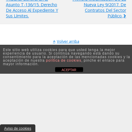
Asunto T-136/15. Derecho
Nueva Ley 9/2017. De
De Acceso Al Expediente Y
Contratos Del Sector
Sus Límites.
Público.
Volver arriba
Este sitio web utiliza cookies para que usted tenga la mejor
experiencia de usuario. Si continúa navegando está dando su
Móvil
Escritorio
consentimiento para la aceptación de las mencionadas cookies y la
aceptación de nuestra
política de cookies
, pinche el enlace para
mayor información.
ACEPTAR
Aviso de cookies