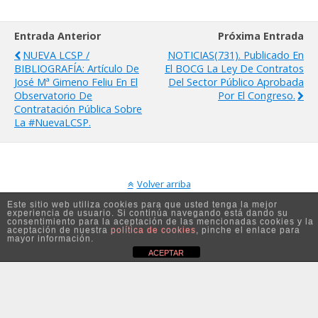
Entrada Anterior
Próxima Entrada
NUEVA LCSP /
NOTICIAS(731). Publicado En
BIBLIOGRAFÍA: Artículo De
El BOCG La Ley De Contratos
José Mª Gimeno Feliu En El
Del Sector Público Aprobada
Observatorio De
Por El Congreso.
Contratación Pública Sobre
La #nuevaLCSP.
Volver arriba
Este sitio web utiliza cookies para que usted tenga la mejor
experiencia de usuario. Si continúa navegando está dando su
Móvil
Escritorio
consentimiento para la aceptación de las mencionadas cookies y la
aceptación de nuestra
política de cookies
, pinche el enlace para
mayor información.
ACEPTAR