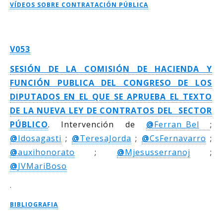
VÍDEOS SOBRE CONTRATACIÓN PÚBLICA
V053
SESIÓN DE LA COMISIÓN DE HACIENDA Y
FUNCIÓN PUBLICA DEL CONGRESO DE LOS
DIPUTADOS EN EL QUE SE APRUEBA EL TEXTO
DE LA NUEVA LEY DE CONTRATOS DEL SECTOR
PÚBLICO
. Intervención de
@
Ferran_Bel
;
@
Idosagasti
;
@
TeresaJorda
;
@
CsFernavarro
;
@
auxihonorato
;
@
Mjesusserranoj
;
@
JVMariBoso
.
BIBLIOGRAFIA