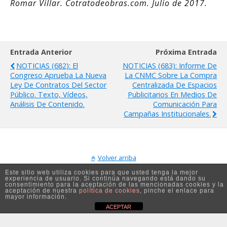
Romar Villar. Cotratodeobras.com. Julio de 2017.
Entrada Anterior
Próxima Entrada
NOTICIAS (682): El
NOTICIAS (683): Informe De
Congreso Aprueba La Nueva
La CNMC Sobre La Compra
Ley De Contratos Del Sector
Centralizada De Espacios
Público. Texto, Vídeos,
Publicitarios En Medios De
Análisis De Contenido.
Comunicación Para
Campañas Institucionales.
Volver arriba
Este sitio web utiliza cookies para que usted tenga la mejor
experiencia de usuario. Si continúa navegando está dando su
Móvil
Escritorio
consentimiento para la aceptación de las mencionadas cookies y la
aceptación de nuestra
política de cookies
, pinche el enlace para
mayor información.
ACEPTAR