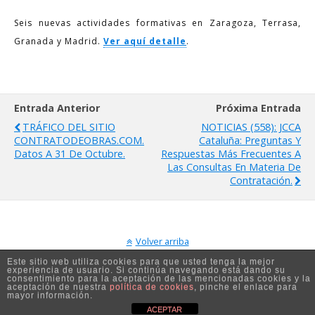
Seis nuevas actividades formativas en Zaragoza, Terrasa,
Granada y Madrid.
Ver aquí detalle
.
Entrada Anterior
Próxima Entrada
TRÁFICO DEL SITIO
NOTICIAS (558): JCCA
CONTRATODEOBRAS.COM.
Cataluña: Preguntas Y
Datos A 31 De Octubre.
Respuestas Más Frecuentes A
Las Consultas En Materia De
Contratación.
Volver arriba
Este sitio web utiliza cookies para que usted tenga la mejor
experiencia de usuario. Si continúa navegando está dando su
Móvil
Escritorio
consentimiento para la aceptación de las mencionadas cookies y la
aceptación de nuestra
política de cookies
, pinche el enlace para
mayor información.
ACEPTAR