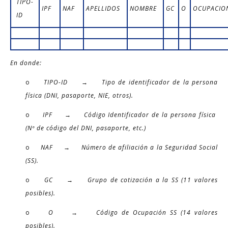
TIPO-
IPF
NAF
APELLIDOS
NOMBRE
GC
O
OCUPACIO
ID
En donde:
o
TIPO-ID → Tipo de identificador de la persona
física (DNI, pasaporte, NIE, otros).
o
IPF → Código Identificador de la persona física
(Nº de código del DNI, pasaporte, etc.)
o
NAF → Número de afiliación a la Seguridad Social
(SS).
o
GC → Grupo de cotización a la SS (11 valores
posibles).
o
O → Código de Ocupación SS (14 valores
posibles).