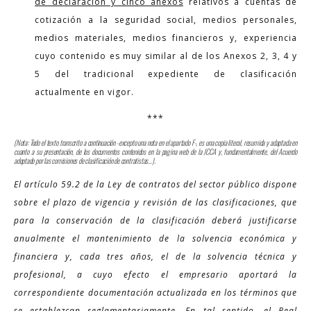
de declaración y cinco anexos
relativos a cuentas de
cotización a la seguridad social, medios personales,
medios materiales, medios financieros y, experiencia
cuyo contenido es muy similar al de los Anexos 2, 3, 4 y
5 del tradicional expediente de clasificación
actualmente en vigor.
***
(Nota: Todo el texto transcrito a continuación -excepto una nota en el apartado F-, es una copia literal, resumida y adaptada en
cuanto a su presentación, de los documentos contenidos en la pagina web de la JCCA y, fundamentalmente, del Acuerdo
adoptado por las comisiones de clasificación de contratistas…).
El artículo 59.2 de la Ley de contratos del sector público dispone
sobre el plazo de vigencia y revisión de las clasificaciones, que
para la conservación de la clasificación deberá justificarse
anualmente el mantenimiento de la solvencia económica y
financiera y, cada tres años, el de la solvencia técnica y
profesional, a cuyo efecto el empresario aportará la
correspondiente documentación actualizada en los términos que
se establezcan reglamentariamente. En tal sentido, el Real