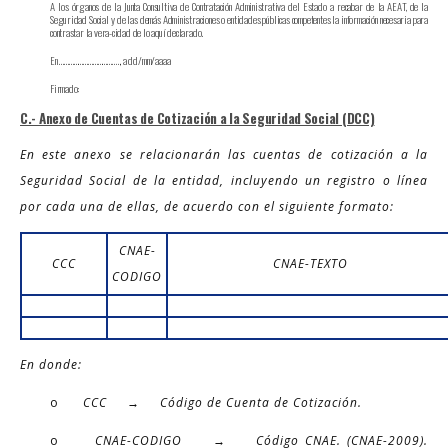
A los órganos de la Junta Consultiva de Contratación Administrativa del Estado a recabar de la AEAT, de la
Seguridad Social y de las demás Administraciones o entidades públicas competentes la información necesaria para
contrastar la vera-cidad de lo aquí declarado.
En ……………………………….., a dd/mm/aaaa
Firmado:
C.- Anexo de Cuentas de Cotización a la Seguridad Social (DCC)
En este anexo se relacionarán las cuentas de cotización a la
Seguridad Social de la entidad, incluyendo un registro o línea
por cada una de ellas, de acuerdo con el siguiente formato:
CNAE-
CCC
CNAE-TEXTO
CODIGO
En donde:
o
CCC → Código de Cuenta de Cotización.
o
CNAE-CODIGO → Código CNAE. (CNAE-2009).