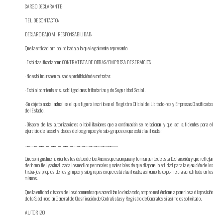
CARGO DECLARANTE:
TEL. DE CONTACTO:
DECLARO BAJO MI RESPONSABILIDAD:
Que la entidad arriba indicada, a la que legalmente represento
-Está clasificada como CONTRATISTA DE OBRAS/EMPRESA DE SERVICIOS
-No está incursa en causa de prohibición de contratar.
-Está al corriente en sus obligaciones tributarias y de Seguridad Social.
-Su objeto social actual es el que figura inscrito en el Registro Oficial de Licitado-res y Empresas Clasificadas
del Estado.
-Dispone de las autorizaciones o habilitaciones que a continuación se relacionan, y que son suficientes para el
ejercicio de las actividades de los grupos y/o sub-grupos en que está clasificada:
……………………………………………………………………………………………………..
Que son igualmente ciertos los datos de los Anexos que acompañan y forman parte de esta Declaración, y que reflejan
de forma fiel y actualizada los medios personales y materiales de que dispone la entidad para la ejecución de los
traba-jos propios de los grupos y subgrupos en que está clasificada, así como la expe-riencia acreditada en los
mismos.
Que la entidad dispone de los documentos que acreditan lo declarado, compro-metiéndome a ponerlos a disposición
de la Subdirección General de Clasificación de Contratistas y Registro de Contratos si así me es solicitado.
AUTORIZO