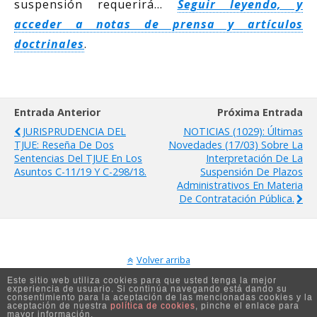
suspensión requerirá…
Seguir leyendo, y
acceder a notas de prensa y artículos
doctrinales
.
Entrada Anterior
Próxima Entrada
JURISPRUDENCIA DEL
NOTICIAS (1029): Últimas
TJUE: Reseña De Dos
Novedades (17/03) Sobre La
Sentencias Del TJUE En Los
Interpretación De La
Asuntos C-11/19 Y C-298/18.
Suspensión De Plazos
Administrativos En Materia
De Contratación Pública.
Volver arriba
Este sitio web utiliza cookies para que usted tenga la mejor
experiencia de usuario. Si continúa navegando está dando su
Móvil
Escritorio
consentimiento para la aceptación de las mencionadas cookies y la
aceptación de nuestra
política de cookies
, pinche el enlace para
mayor información.