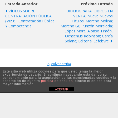
Entrada Anterior
Próxima Entrada
VÍDEOS SOBRE
BIBLIOGRAFIA: LIBROS EN
CONTRATACIÓN PÚBLICA
VENTA. Nueve Nuevos
(V098): Contratación Pública
Títulos. Moreno Molina;
Y Competencia.
Moreno Gil; Punzón Moraleda;
López Mora; Alonso Timón,
Ochsenius Robinson; García
Solana; Editorial Lefebvre.
Volver arriba
Este sitio web utiliza cookies para que usted tenga la mejor
experiencia de usuario. Si continúa navegando está dando su
Móvil
Escritorio
consentimiento para la aceptación de las mencionadas cookies y la
aceptación de nuestra
política de cookies
, pinche el enlace para
mayor información.
ACEPTAR