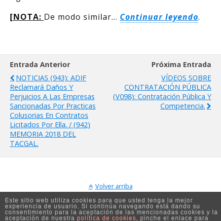
[NOTA:
De modo similar…
Continuar leyendo
.
Entrada Anterior
Próxima Entrada
NOTICIAS (943): ADIF
VÍDEOS SOBRE
Reclamará Daños Y
CONTRATACIÓN PÚBLICA
Perjuicios A Las Empresas
(V098): Contratación Pública Y
Sancionadas Por Practicas
Competencia.
Colusorias En Contratos
Licitados Por Ella. / (942)
MEMORIA 2018 DEL
TACGAL.
Volver arriba
Este sitio web utiliza cookies para que usted tenga la mejor
experiencia de usuario. Si continúa navegando está dando su
Móvil
Escritorio
consentimiento para la aceptación de las mencionadas cookies y la
aceptación de nuestra
política de cookies
, pinche el enlace para