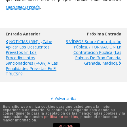
Continuar leyendo
.
Entrada Anterior
Próxima Entrada
NOTICIAS (564): ¿Cabe
3 VÍDEOS Sobre Contratación
Aplicar Los Descuentos
Pública. / FORMACIÓN En
Previstos En Los
Contratación Pública (Las
Procedimientos
Palmas De Gran Canaria,
Sancionadores (-40%) A Las
Granada, Madrid).
Penalidades Previstas En El
TRLCSP?
Volver arriba
Este sitio web utiliza cookies para que usted tenga la mejor
experiencia de usuario. Si continúa navegando está dando su
Móvil
Escritorio
consentimiento para la aceptación de las mencionadas cookies y la
aceptación de nuestra
política de cookies
, pinche el enlace para
mayor información.
ACEPTAR