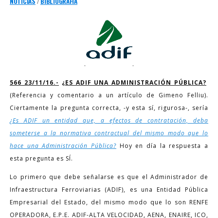
NOTICIAS
/
BIBLIOGRAFIA
.
.
566_23/11/16.-
¿ES ADIF UNA ADMINISTRACIÓN PÚBLICA?
(Referencia y comentario a un artículo de Gimeno Felliu).
Ciertamente la pregunta correcta, -y esta sí, rigurosa-, sería
¿Es ADIF un entidad que, a efectos de contratación, deba
someterse a la normativa contractual del mismo modo que lo
hace una Administración Pública?
Hoy en día la respuesta a
esta pregunta es SÍ.
Lo primero que debe señalarse es que el Administrador de
Infraestructura Ferroviarias (ADIF), es una Entidad Pública
Empresarial del Estado, del mismo modo que lo son RENFE
OPERADORA, E.P.E. ADIF-ALTA VELOCIDAD, AENA, ENAIRE, ICO,