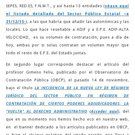
SEPES, RED.ES, F.N.M.T., y así hasta 13 entidades (
véase aquí
el listado detallado del Sector Público Estatal –a
31/12/15-
), a las que habría que añadir las autonómicas y las
locales. Lo que hace reseñable a ADIF y a E.P.E. ADIF-ALTA
VELOCIDAD, es su volumen de contratación, pues a día de
hoy, ambas por si solas contratan un volumen mayor que
todo el resto de E.P.E. del Estado juntas.
En segundo lugar corresponde destacar el artículo del
profesor Gimeno Feliu, publicado por el Observatorio de
Contratación Pública (OBCP), el pasado 14 de noviembre,
bajo el título
LA INCIDENCIA DE LA NUEVA LEY DE RÉGIMEN
JURÍDICO DEL SECTOR PÚBLICO EN RÉGIMEN DE
CONTRATACIÓN DE CIERTOS PODERES ADJUDICADORES: LA
“VUELTA” AL DERECHO ADMINISTRATIVO
(
Acceder aquí
), del
que en su momento nos hemos hecho eco en nuestra web,
en el banner dedicado a los artículos publicados en OBCP,
si bien el alcance práctico del citado escrito, nos lleva a